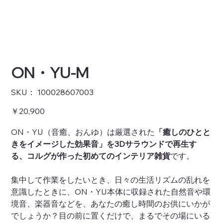
ON・YU-M
SKU：
SKU：
100028607003
100028607003
価
￥20,900
格
ON・YU（音癒、おんゆ）は厳選された
「癒しのひとと
きをイメージした効果音」を3Dサラウンドで再生す
る、コルグが作った初めてのインテリア雑貨
です。
集中して作業をしたいとき、日々の生活リズムの乱れを
意識したときに、ON・YU本体に収録された自然音や環
境音、楽器音などを、あなたの癒し時間のお供にいかが
でしょうか？目の前に置くだけで、まるでその場にいる