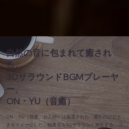
自然の音に包まれて癒され
る。
3DサラウンドBGMプレーヤ
ー、
ON・YU（音癒）
ON・YU（音癒、おんゆ）は厳選された「癒しのひとと
きをイメージした」効果音を3Dサラウンド再生する、コ