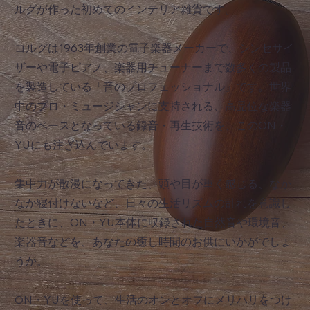
ルグが作った初めてのインテリア雑貨です。
コルグは1963年創業の電子楽器メーカーで、シンセサイ
ザーや電子ピアノ、楽器用チューナーまで数多くの製品
を製造している「音のプロフェッショナル」です。世界
中のプロ・ミュージシャンに支持される、高品位な楽器
音のベースとなっている録音・再生技術を、このON・
YUにも注ぎ込んでいます。
集中力が散漫になってきた、頭や目が重く感じる、なか
なか寝付けないなど、日々の生活リズムの乱れを意識し
たときに、ON・YU本体に収録された自然音や環境音、
楽器音などを、あなたの癒し時間のお供にいかがでしょ
うか。
ON・YUを使って、生活のオンとオフにメリハリをつけ